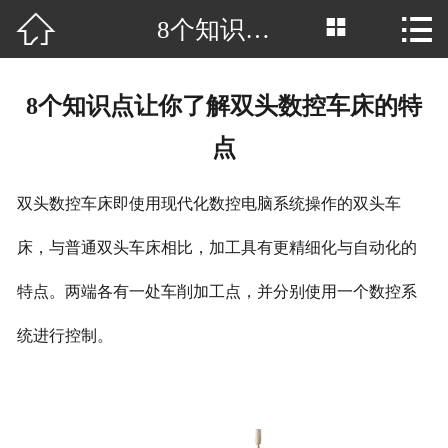



8个知识点让你了解双头数控车床的特点
网站首页

公司简介
8个知识点让你了解双头数控车床的特
产品中心
点
厂房场景
双头数控车床即使用现代化数控电脑系统操作的双头车
客户案例
床，与普通双头车床相比，加工具有更精细化与自动化的
新闻中心
特点。两端各有一处车削加工点，并分别使用一个数控系
行业资讯
统进行控制。
荣誉资质
联系我们