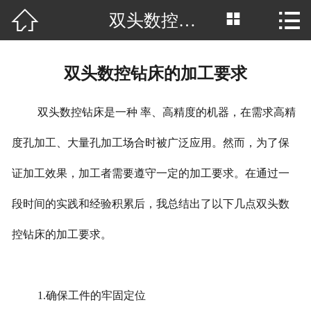



双头数控钻床的加工要求
网站首页

公司简介
双头数控钻床的加工要求
产品中心
双头数控钻床是一种 率、高精度的机器，在需求高精
厂房场景
度孔加工、大量孔加工场合时被广泛应用。然而，为了保
客户案例
证加工效果，加工者需要遵守一定的加工要求。在通过一
新闻中心
段时间的实践和经验积累后，我总结出了以下几点双头数
行业资讯
控钻床的加工要求。
荣誉资质
1.确保工件的牢固定位
联系我们