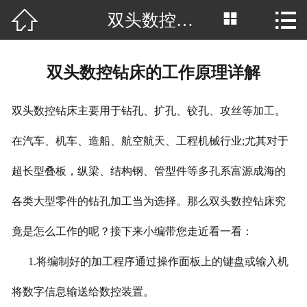



双头数控钻床的工作原理详解
网站首页

公司简介
双头数控钻床的工作原理详解
产品中心
双头数控钻床主要用于钻孔、扩孔、铰孔、攻丝等加工。
厂房场景
在汽车、机车、造船、航空航天、工程机械行业;尤其对于
客户案例
超长型叠板，纵梁、结构钢、管型件等多孔系富源成海的
新闻中心
各类大型零件的钻孔加工当为选择。那么双头数控钻床究
行业资讯
竟是怎么工作的呢？接下来小编带您走近看一看：
荣誉资质
1.将编制好的加工程序通过操作面板上的键盘或输入机
将数字信息输送给数控装置。
联系我们