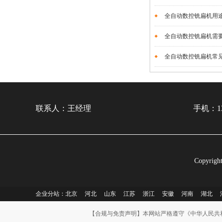
全自动数控铣扁机用途及
全自动数控铣扁机需要哪
全自动数控铣扁机常见故
联系人：王经理
手机：13
Copyr
企业分站：
北京
河北
山东
江苏
浙江
安徽
河南
湖北
【合规与免责声明】本网站严格遵守《中华人民共