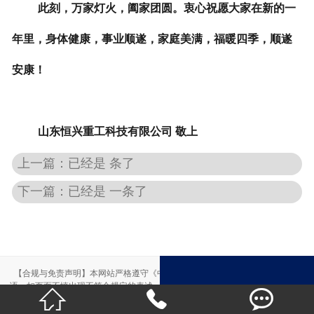
此刻，万家灯火，阖家团圆。衷心祝愿大家在新的一
年里，身体健康，事业顺遂，家庭美满，福暖四季，顺遂
安康！
山东恒兴重工科技有限公司 敬上
上一篇：已经是 条了
下一篇：已经是 一条了
【合规与免责声明】本网站严格遵守《中华人民共和国广告法》，尽力规范用
语。如页面不慎出现不符合规定的表述，敬请联系我们，将立即更正；相关内容



仅供参考，不构成交易依据。